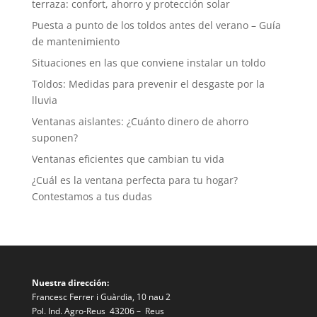
terraza: confort, ahorro y protección solar
Puesta a punto de los toldos antes del verano – Guía
de mantenimiento
Situaciones en las que conviene instalar un toldo
Toldos: Medidas para prevenir el desgaste por la
lluvia
Ventanas aislantes: ¿Cuánto dinero de ahorro
suponen?
Ventanas eficientes que cambian tu vida
¿Cuál es la ventana perfecta para tu hogar?
Contestamos a tus dudas
Nuestra dirección:
Francesc Ferrer i Guàrdia, 10 nau 2
Pol. Ind. Agro-Reus 43206 – Reus