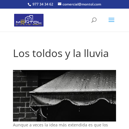
977 34 34 62
comercial@montol.com
Los toldos y la lluvia
Aunque a veces la idea más extendida es que los