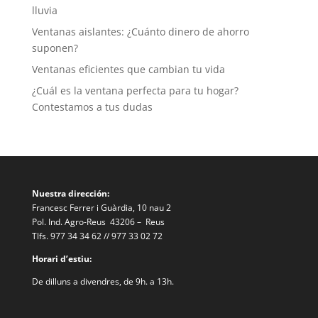
lluvia
Ventanas aislantes: ¿Cuánto dinero de ahorro
suponen?
Ventanas eficientes que cambian tu vida
¿Cuál es la ventana perfecta para tu hogar?
Contestamos a tus dudas
Nuestra dirección:
Francesc Ferrer i Guàrdia, 10 nau 2
Pol. Ind. Agro-Reus 43206 – Reus
Tlfs. 977 34 34 62 // 977 33 02 72
Horari d’estiu:
De dilluns a divendres, de 9h. a 13h.