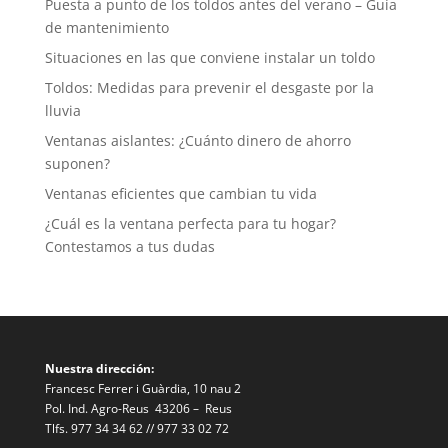
Puesta a punto de los toldos antes del verano – Guía
de mantenimiento
Situaciones en las que conviene instalar un toldo
Toldos: Medidas para prevenir el desgaste por la
lluvia
Ventanas aislantes: ¿Cuánto dinero de ahorro
suponen?
Ventanas eficientes que cambian tu vida
¿Cuál es la ventana perfecta para tu hogar?
Contestamos a tus dudas
Nuestra dirección:
Francesc Ferrer i Guàrdia, 10 nau 2
Pol. Ind. Agro-Reus 43206 – Reus
Tlfs. 977 34 34 62 // 977 33 02 72