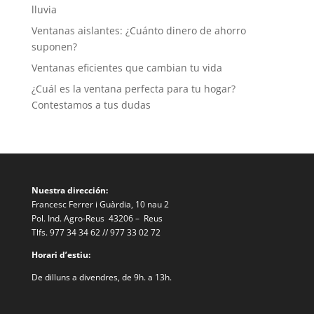
lluvia
Ventanas aislantes: ¿Cuánto dinero de ahorro
suponen?
Ventanas eficientes que cambian tu vida
¿Cuál es la ventana perfecta para tu hogar?
Contestamos a tus dudas
Nuestra dirección:
Francesc Ferrer i Guàrdia, 10 nau 2
Pol. Ind. Agro-Reus 43206 – Reus
Tlfs. 977 34 34 62 // 977 33 02 72
Horari d’estiu:
De dilluns a divendres, de 9h. a 13h.