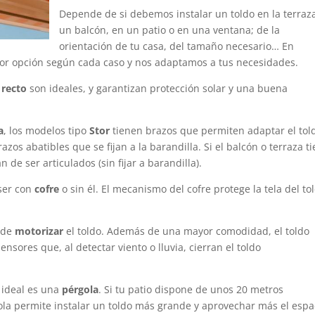
Depende de si debemos instalar un toldo en la terraz
un balcón, en un patio o en una ventana; de la
orientación de tu casa, del tamaño necesario… En
or opción según cada caso y nos adaptamos a tus necesidades.
 recto
son ideales, y garantizan protección solar y una buena
a
, los modelos tipo
Stor
tienen brazos que permiten adaptar el tol
razos abatibles que se fijan a la barandilla. Si el balcón o terraza t
 de ser articulados (sin fijar a barandilla).
 ser con
cofre
o sin él. El mecanismo del cofre protege la tela del to
d de
motorizar
el toldo. Además de una mayor comodidad, el toldo
nsores que, al detectar viento o lluvia, cierran el toldo
o ideal es una
pérgola
. Si tu patio dispone de unos 20 metros
gola permite instalar un toldo más grande y aprovechar más el espa