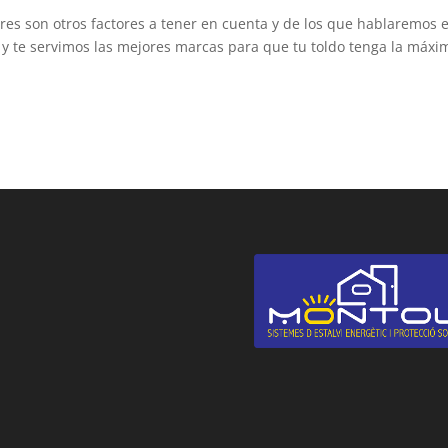
olores son otros factores a tener en cuenta y de los que hablaremos 
 y te servimos las mejores marcas para que tu toldo tenga la máxi