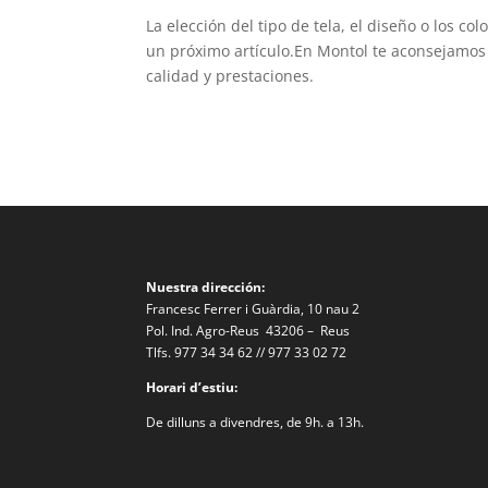
La elección del tipo de tela, el diseño o los c
un próximo artículo.En Montol te aconsejamos
calidad y prestaciones.
Nuestra dirección:
Francesc Ferrer i Guàrdia, 10 nau 2
Pol. Ind. Agro-Reus 43206 – Reus
Tlfs. 977 34 34 62 // 977 33 02 72
Horari d’estiu:
De dilluns a divendres, de 9h. a 13h.