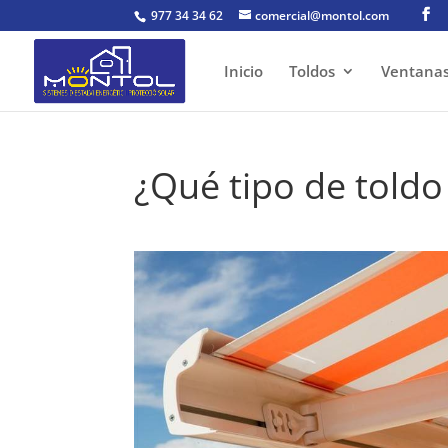
977 34 34 62
comercial@montol.com
Inicio
Toldos
Ventana
¿Qué tipo de toldo