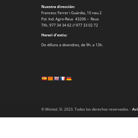
Nuestra dirección:
Francesc Ferrer i Guàrdia, 10 nau 2
Pol. Ind. Agro-Reus 43206 – Reus
Tlfs. 977 34 34 62 // 977 33 02 72
Horari d’estiu:
De dilluns a divendres, de 9h. a 13h.
© Montol, Sl. 2023. Todos los derechos reservados. -
Avi