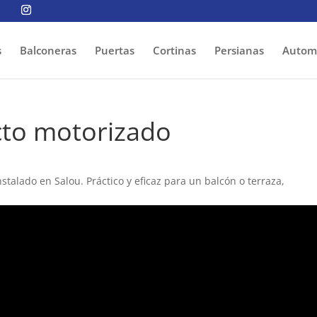
s
Balconeras
Puertas
Cortinas
Persianas
Autom
cto motorizado
stalado en Salou. Práctico y eficaz para un balcón o terraza,