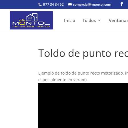
977 34 34 62
comercial@montol.com
Inicio
Toldos
Ventana
Toldo de punto re
Ejemplo de toldo de punto recto motorizado, in
especialmente en verano.