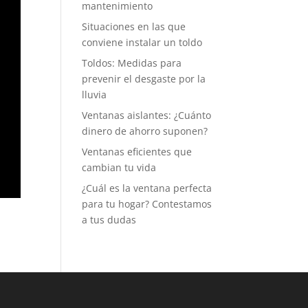
mantenimiento
Situaciones en las que
conviene instalar un toldo
Toldos: Medidas para
prevenir el desgaste por la
lluvia
Ventanas aislantes: ¿Cuánto
dinero de ahorro suponen?
Ventanas eficientes que
cambian tu vida
¿Cuál es la ventana perfecta
para tu hogar? Contestamos
a tus dudas