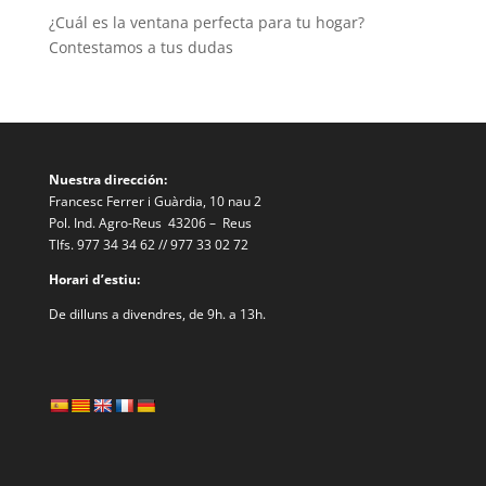
¿Cuál es la ventana perfecta para tu hogar?
Contestamos a tus dudas
Nuestra dirección:
Francesc Ferrer i Guàrdia, 10 nau 2
Pol. Ind. Agro-Reus 43206 – Reus
Tlfs. 977 34 34 62 // 977 33 02 72
Horari d’estiu:
De dilluns a divendres, de 9h. a 13h.